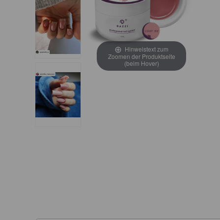
Hinweistext zum
Zoomen der Produktseite
(beim Hover)