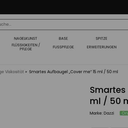
NAGELKUNST
BASE
SPITZE
FLÜSSIGKEITEN /
FUSSPFLEGE
ERWEITERUNGEN
PFLEGE
ge Viskosität
Smartes Aufbaugel „Cover me“ 15 ml / 50 ml
Smartes 
ml / 50 
Marke: Dazzi
On