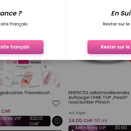
rance ?
En Sui
site français
Rester sur le
site français
Rester sur le
gedrucktes Theoriebuch
PERFEKTES selbstnivellierendes
Aufbaugel OHNE TOP „Peach“
rosa/dunkler Pfirsich
r
 CHF
auf Lager
bres VIP
332.10
34.00 CHF
50 ml
b
CHF
Membres VIP
30.60