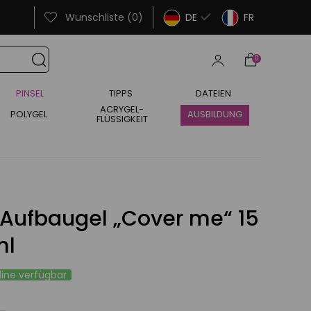
Wunschliste (0)
DE
FR
0
PINSEL
TIPPS
DATEIEN
ACRYGEL-
POLYGEL
AUSBILDUNG
FLÜSSIGKEIT
Aufbaugel „Cover me“ 15
ml
line verfügbar