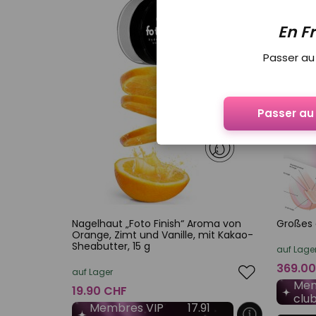
En F
Passer au 
Passer au 
Nagelhaut „Foto Finish“ Aroma von
Großes 
Orange, Zimt und Vanille, mit Kakao-
Sheabutter, 15 g
auf Lage
369.00
auf Lager
Mem
19.90 CHF
clu
Membres VIP
17.91