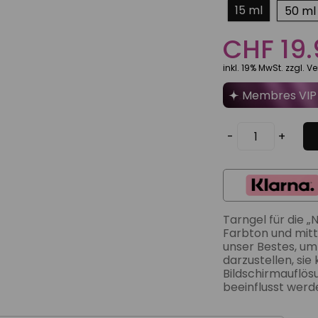
15 ml
50 ml
CHF 19.
inkl. 19% MwSt. zzgl. 
Membres VIP
-
+
Tarngel für die 
Farbton und mittl
unser Bestes, um 
darzustellen, si
Bildschirmauflös
beeinflusst werde