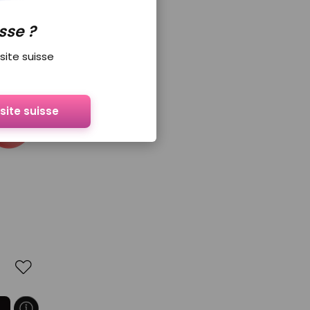
sse ?
 site suisse
 site suisse