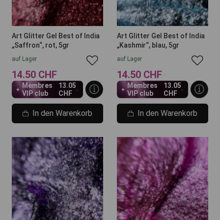
Art Glitter Gel Best of India
Art Glitter Gel Best of India
„Saffron“, rot, 5gr
„Kashmir“, blau, 5gr
auf Lager
auf Lager
14.50 CHF
14.50 CHF
Membres
13.05
Membres
13.05
VIP club
CHF
VIP club
CHF
In den Warenkorb
In den Warenkorb