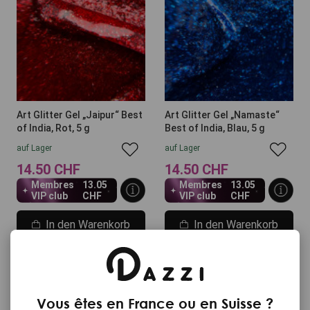
Art Glitter Gel „Jaipur“ Best
Art Glitter Gel „Namaste“
of India, Rot, 5 g
Best of India, Blau, 5 g
auf Lager
auf Lager
14.50 CHF
14.50 CHF
Membres
13.05
Membres
13.05
VIP club
CHF
VIP club
CHF
In den Warenkorb
In den Warenkorb
Vous êtes en France ou en Suisse ?