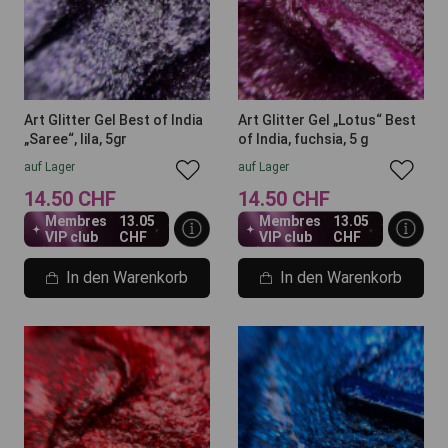
Art Glitter Gel Best of India
Art Glitter Gel „Lotus“ Best
„Saree“, lila, 5gr
of India, fuchsia, 5 g
auf Lager
auf Lager
14.50 CHF
14.50 CHF
Membres
13.05
Membres
13.05
VIP club
CHF
VIP club
CHF
In den Warenkorb
In den Warenkorb