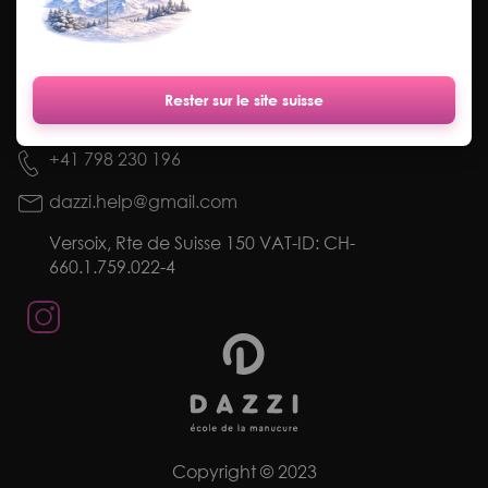
Nachricht
Rester sur le site suisse
Kontakt
+41 798 230 196
dazzi.help@gmail.com
Versoix, Rte de Suisse 150 VAT-ID: CH-
660.1.759.022-4
Copyright © 2023