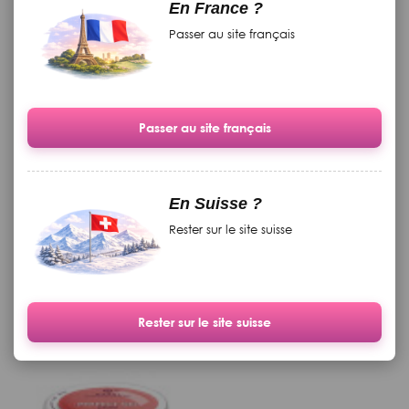
En France ?
Passer au site français
Passer au site français
Nagelhaut „Foto Finish“
Großes gedrucktes
Aroma von Orange, Zimt und
Theoriebuch
En Suisse ?
Vanille, mit Kakao-
Rester sur le site suisse
Sheabutter, 15 g
auf Lager
auf Lager
19.90 CHF
369.00 CHF
Rester sur le site suisse