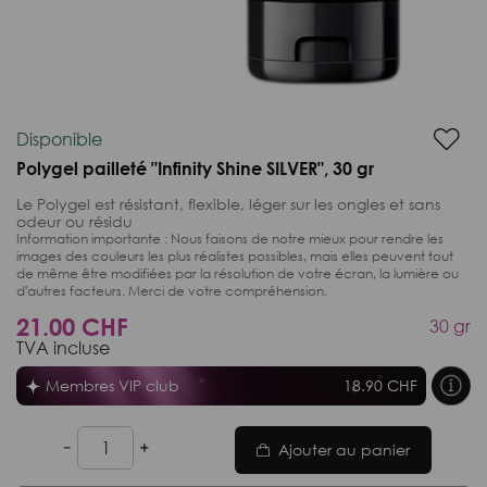
Disponible
Polygel pailleté "Infinity Shine SILVER", 30 gr
Le Polygel est résistant, flexible, léger sur les ongles et sans
odeur ou résidu
Information importante :
Nous faisons de notre mieux pour rendre les
images des couleurs les plus réalistes possibles, mais elles peuvent tout
de même être modifiées par la résolution de votre écran, la lumière ou
d'autres facteurs. Merci de votre compréhension.
21.00 CHF
30 gr
TVA incluse
Membres VIP club
18.90 CHF
Ajouter au panier