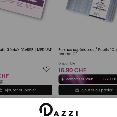
ails GénieX "CARRE ⎮ MEDIUM"
Formes supérieures / Popits "Ca
courbe C"
Disponible
16.90 CHF
 CHF
Membres VIP club
15.21 CHF
HF
Ajouter au panier
Ajouter au panier