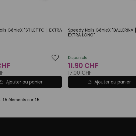
ils GénieX "STILETTO ⎮ EXTRA
Speedy Nails GénieX "BALLERINA 
EXTRA LONG"
Disponible
 CHF
11.90 CHF
HF
17.00 CHF
Ajouter au panier
Ajouter au panier
 - 15 éléments sur 15