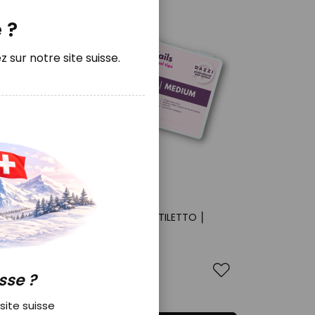
 ?
z sur notre site suisse.
orme
Speedy Nails GénieX "STILETTO ⎮
MEDIUM"
Disponible
sse ?
11.90 CHF
17.00 CHF
 site suisse