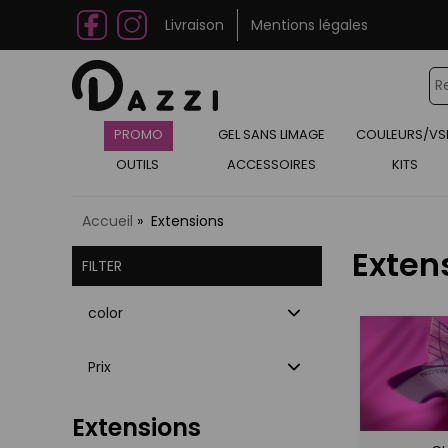
Livraison
Mentions légales
PROMO
GEL SANS LIMAGE
COULEURS/VS
OUTILS
ACCESSOIRES
KITS
Accueil
Extensions
Exten
FILTER
color
Prix
Extensions