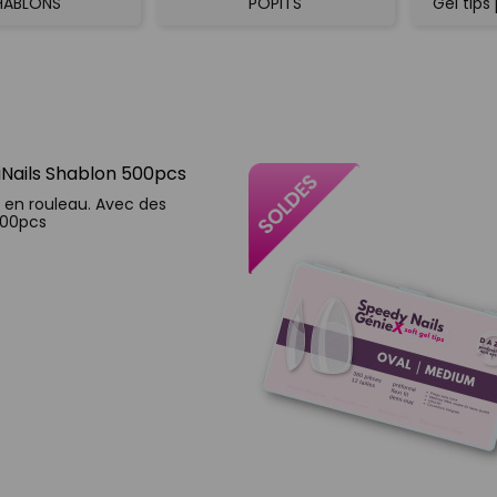
HABLONS
POPITS
Gel tips
 en rouleau. Avec des
500pcs