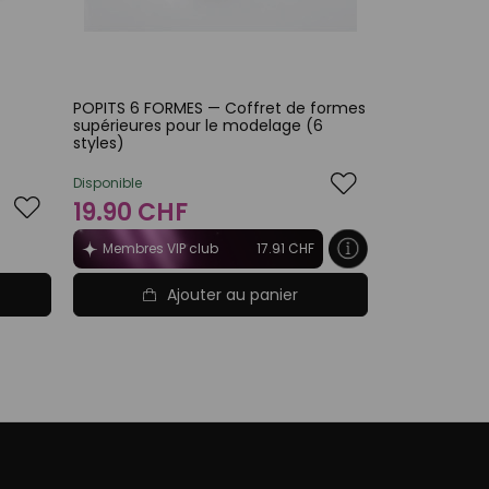
⎮
POPITS 6 FORMES — Coffret de formes
supérieures pour le modelage (6
styles)
Disponible
19.90 CHF
Membres VIP club
17.91 CHF
Ajouter au panier