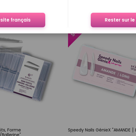
Ajouter au panier
Ajouter au panier
site français
Rester sur le
its, Forme
Speedy Nails GénieX "AMANDE ⎮
Ballerine"