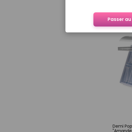
Passer au 
Demi Pop
"Amande/