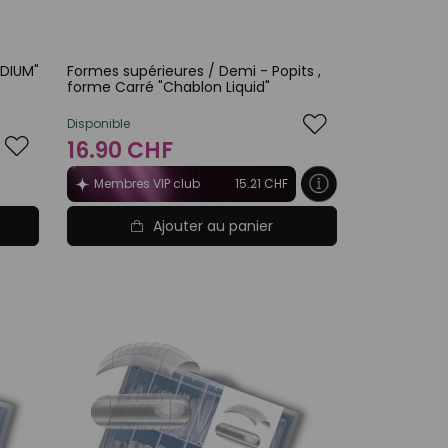
EDIUM"
Formes supérieures / Demi - Popits ,
forme Carré "Chablon Liquid"
Disponible
16.90 CHF
Membres VIP club
15.21 CHF
Ajouter au panier