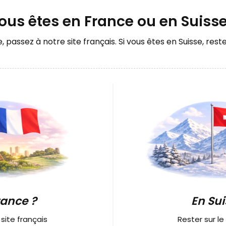
ous êtes en France ou en Suisse
 passez à notre site français. Si vous êtes en Suisse, reste
ails GénieX "AMANDE ⎮
Formes supérieures / Popits, F
"Stileto"
Disponible
16.90 CHF
rance ?
En Sui
 CHF
Membres VIP club
15.21 CHF
HF
site français
Rester sur le