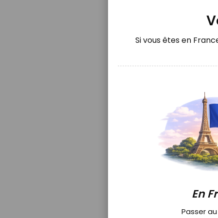
V
Si vous êtes en France,
Speedy N
MEDIUM"
Disponible
En F
11.90
17.00 C
Passer au 