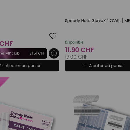
Speedy Nails GénieX " OVAL ⎮ M
 CHF
Disponible
11.90 CHF
es VIP club
21.51 CHF
17.00 CHF
Ajouter au panier
Ajouter au panier