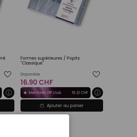
rré
Formes supérieures / Popits
"Classique"
Disponible
16.90 CHF
Membres VIP club
15.21 CHF
Ajouter au panier