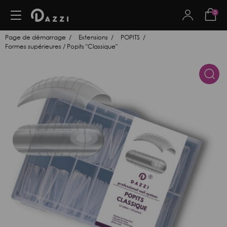
0
Page de démarrage
Extensions
POPITS
Formes supérieures / Popits "Classique"