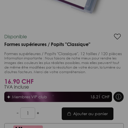
Disponible
Formes supérieures / Popits "Classique"
Formes supérieures / Popits "Classique", 12 tailles / 120 pièces
Information importante :
Nous faisons de notre mieux pour rendre les
images des couleurs les plus réalistes possibles, mais elles peuvent tout
de même être modifiées par la résolution de votre écran, la lumière ou
d'autres facteurs. Merci de votre compréhension.
16.90 CHF
TVA incluse
Membres VIP club
15.21 CHF
Ajouter au panier