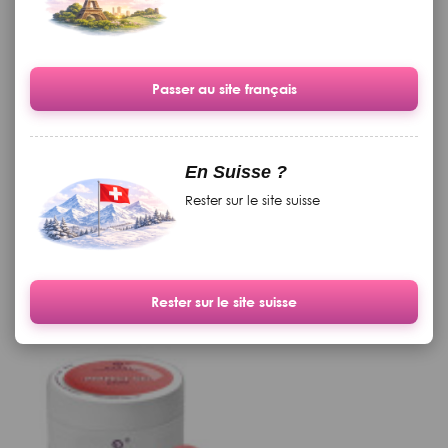
Passer au site français
Cuticule "Foto Finish" aroma
Grand livre de théorie
d'orange, cannelle et de la
imprimé
En Suisse ?
vanille, avec du beurre de
karité de cacao, 15 g
Rester sur le site suisse
Disponible
Disponible
19.90 CHF
369.00 CHF
Rester sur le site suisse