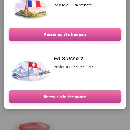
Passer au site français
Passer au site français
Cuticule "Foto Finish" aroma
Grand livre de théorie
En Suisse ?
d'orange, cannelle et de la
imprimé
Rester sur le site suisse
vanille, avec du beurre de
karité de cacao, 15 g
Disponible
Disponible
19.90 CHF
369.00 CHF
Rester sur le site suisse