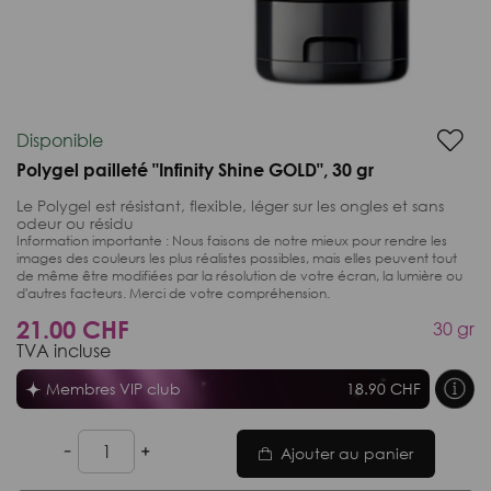
Disponible
Polygel pailleté "Infinity Shine GOLD", 30 gr
Le Polygel est résistant, flexible, léger sur les ongles et sans
odeur ou résidu
Information importante :
Nous faisons de notre mieux pour rendre les
images des couleurs les plus réalistes possibles, mais elles peuvent tout
de même être modifiées par la résolution de votre écran, la lumière ou
d'autres facteurs. Merci de votre compréhension.
21.00 CHF
30 gr
TVA incluse
Membres VIP club
18.90 CHF
Ajouter au panier