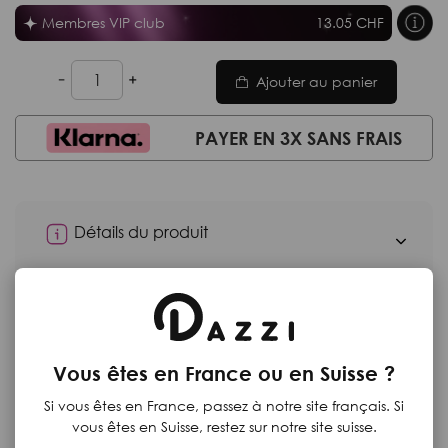
Membres VIP club
13.05 CHF
Ajouter au panier
PAYER EN 3X SANS FRAIS
Détails du produit
Mesures de sécurité
Moyens de paiement
Retours
Vous êtes en France ou en Suisse ?
Si vous êtes en France, passez à notre site français. Si
vous êtes en Suisse, restez sur notre site suisse.