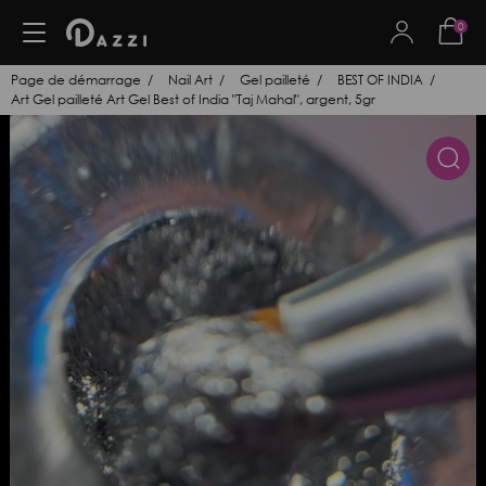
0
Page de démarrage
Nail Art
Gel pailleté
BEST OF INDIA
Art Gel pailleté Art Gel Best of India "Taj Mahal", argent, 5gr