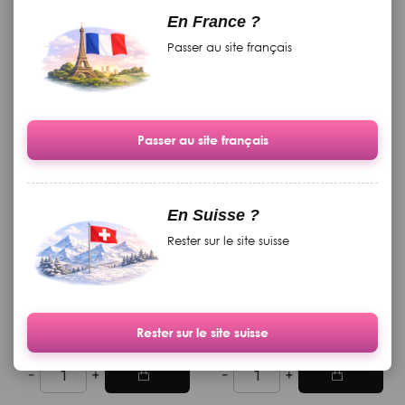
Produits complementaires
En France ?
Passer au site français
Passer au site français
En Suisse ?
Cuticule "Foto Finish" aroma
Grand livre de théorie
Rester sur le site suisse
d'orange, cannelle et de la
imprimé
vanille, avec du beurre de
karité de cacao, 15 g
Disponible
Disponible
Rester sur le site suisse
19.90 CHF
369.00 CHF