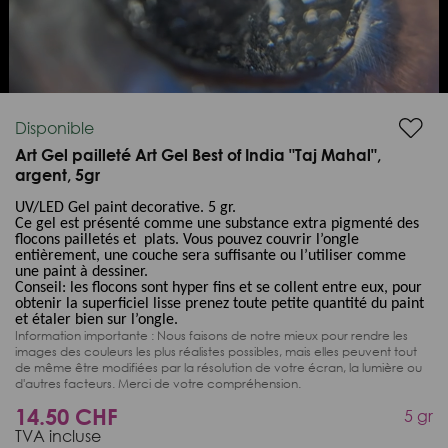
Loaded
:
Unmute
100.00%
Disponible
Art Gel pailleté Art Gel Best of India "Taj Mahal",
argent, 5gr
UV/LED Gel paint decorative. 5 gr.
Ce gel est présenté comme une substance extra pigmenté des
flocons pailletés et
plats. Vous pouvez couvrir l’ongle
entièrement, une couche sera suffisante ou l’utiliser comme
une paint à dessiner.
Conseil: les flocons sont hyper fins et se collent entre eux, pour
obtenir la superficiel lisse prenez toute petite quantité du paint
et étaler bien sur l’ongle.
Information importante :
Nous faisons de notre mieux pour rendre les
images des couleurs les plus réalistes possibles, mais elles peuvent tout
de même être modifiées par la résolution de votre écran, la lumière ou
d'autres facteurs. Merci de votre compréhension.
14.50 CHF
5 gr
TVA incluse