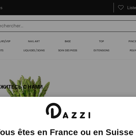
es
List
URS/VSP
NAIL ART
BASE
TOP
PINC
ITS
LIQUIDES / SOINS
SOIN DES PIEDS
EXTENSIONS
POLY
ЖИТЕСЬ С НАМИ
il
ous êtes en France ou en Suisse
ефон