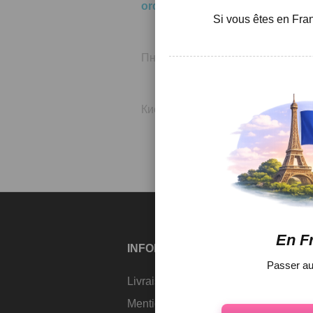
orders@abrikos.ua
Si vous êtes en Fran
График работы магазина :
Пн - Птн с 9:00-18:00
Соо
Наш магазин:
Киев, ул. Дружковская 10
En F
INFORMATION
MON COMP
Passer au 
Livraison
Identifiant
Mentions légales /
Adresses