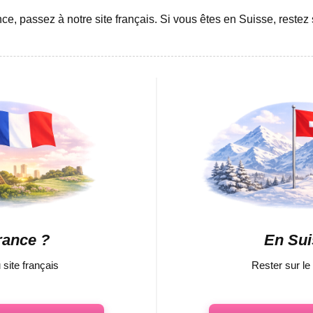
ce, passez à notre site français. Si vous êtes en Suisse, restez s
бщение
ОТПРАВИТЬ
rance ?
En Sui
TE
ACTUALITÉS
CONTACTEZ-NOUS
site français
Rester sur le
Promotions
+41 798 230 196
Nouveaux
dazzi.help@gmail.com