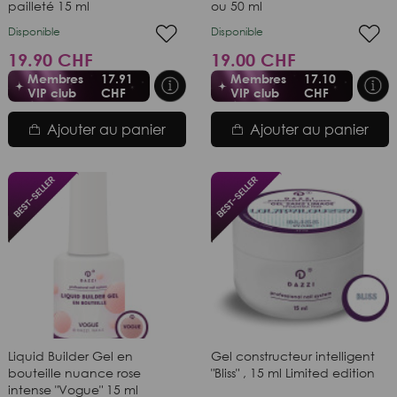
pailleté 15 ml
ou 50 ml
Disponible
Disponible
19.90 CHF
19.00 CHF
Membres
17.91
Membres
17.10
VIP club
CHF
VIP club
CHF
Ajouter au panier
Ajouter au panier
Liquid Builder Gel en
Gel constructeur intelligent
bouteille nuance rose
"Bliss" , 15 ml Limited edition
intense "Vogue" 15 ml