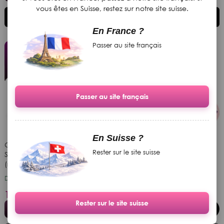
vous êtes en Suisse, restez sur notre site suisse.
Ajouter au panier
Ajouter au panier
En France ?
Passer au site français
Passer au site français
En Suisse ?
Gel BASIC CAMOUFLAGE
Gel BASIC CAMOUFLAGE
Rester sur le site suisse
SANS HEMA "Perfect Milky
SANS HEMA "Basic Nude" 15
(rapide)" 15 ml
ml
Disponible
Disponible
19.90 CHF
19.90 CHF
Rester sur le site suisse
Membres
17.91
Membres
17.91
VIP club
CHF
VIP club
CHF